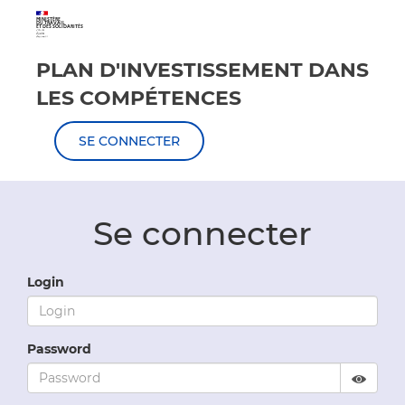
MINISTÈRE
DU TRAVAIL
ET DES SOLIDARITÉS
PLAN D'INVESTISSEMENT DANS
LES COMPÉTENCES
SE CONNECTER
Se connecter
Login
Password
Displ
Hide 