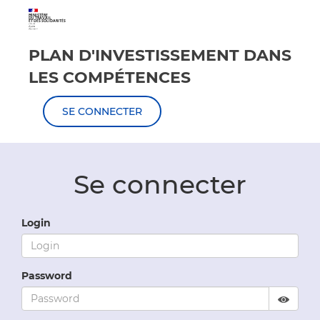
MINISTÈRE
DU TRAVAIL
ET DES SOLIDARITÉS
PLAN D'INVESTISSEMENT DANS
LES COMPÉTENCES
SE CONNECTER
Se connecter
Login
Password
Displ
Hide 